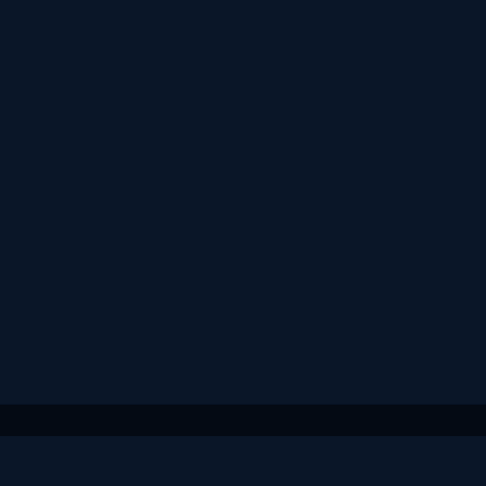
JUEGOS
INFORMACION
Todos los Juegos