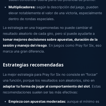
Multiplicadores:
según la descripción del juego, pueden
elevar notablemente el valor de una victoria, especialmente
dentro de rondas especiales.
La estrategia en una tragamonedas no puede cambiar el
resultado aleatorio de cada giro, pero sí puede ayudarte a
tomar mejores decisiones sobre apuestas, duración de la
sesión y manejo del riesgo
. En juegos como Pray for Six, eso
marca una gran diferencia.
Estrategias recomendadas
La mejor estrategia para Pray for Six no consiste en “forzar”
una función, porque los resultados son aleatorios, sino en
adaptar tu forma de jugar al comportamiento del slot
. Estas
recomendaciones suelen ser las más efectivas:
Empieza con apuestas moderadas:
aunque el mínimo es