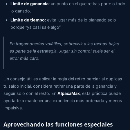
Límite de ganancia:
un punto en el que retiras parte o todo
lo ganado.
Límite de tiempo:
evita jugar más de lo planeado solo
porque “ya casi sale algo”.
En tragamonedas volátiles, sobrevivir a las rachas bajas
es parte de la estrategia. Jugar sin control suele ser el
error más caro.
Un consejo útil es aplicar la regla del retiro parcial: si duplicas
tu saldo inicial, considera retirar una parte de la ganancia y
seguir solo con el resto. En
AlpacaMax
, esta práctica puede
ayudarte a mantener una experiencia más ordenada y menos
impulsiva.
Aprovechando las funciones especiales