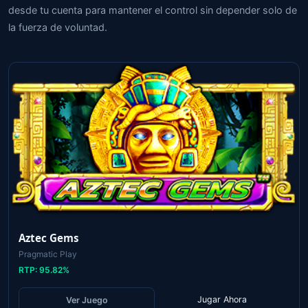
desde tu cuenta para mantener el control sin depender solo de
la fuerza de voluntad.
Aztec Gems
Pragmatic Play
RTP:
95.82
%
Jugar Ahora
Ver Juego