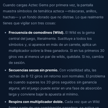
Cuando cargas Aztec Gems por primera vez, la pantalla
muestra símbolos de temática azteca —máscaras, anillos,
hachas— y un fondo dorado que no distrae. Lo que realmente
tienes que vigilar son tres cosas:
Frecuencia de comodines (Wild).
El Wild es la gema
central del juego, literalmente. Sustituye a todos los
símbolos y, si aparece en más de un carrete, aplica un
multiplicador sobre la línea ganadora. Si en tus primeros 30
giros ves al menos un par de wilds, quédate. Si no, cambia
de sesión.
Secuencias secas sin premio.
Con volatilidad alta, las
rachas de 8-12 giros sin retorno son normales. El problema
es cuando superas los 20 giros seguidos sin ganancia
alguna; ahí el juego puede estar en una fase de absorción
larga y conviene bajar la apuesta al mínimo.
Respins con multiplicador doble.
Cada vez que un Wild
forma parte de una combinación ganadora, se activa un