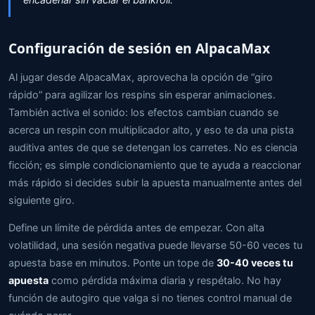
Configuración de sesión en AlpacaMax
Al jugar desde AlpacaMax, aprovecha la opción de “giro
rápido” para agilizar los respins sin esperar animaciones.
También activa el sonido: los efectos cambian cuando se
acerca un respin con multiplicador alto, y eso te da una pista
auditiva antes de que se detengan los carretes. No es ciencia
ficción; es simple condicionamiento que te ayuda a reaccionar
más rápido si decides subir la apuesta manualmente antes del
siguiente giro.
Define un límite de pérdida antes de empezar. Con alta
volatilidad, una sesión negativa puede llevarse 50-60 veces tu
apuesta base en minutos. Ponte un tope de
30-40 veces tu
apuesta
como pérdida máxima diaria y respétalo. No hay
función de autogiro que valga si no tienes control manual de