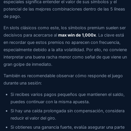
especiales significa entender el valor de sus símbolos y el
potencial de las mejores combinaciones dentro de las 5 líneas
de pago.
En slots clásicos como este, los símbolos premium suelen ser
decisivos para acercarse al
max win de 1,000x
. La clave está
en recordar que estos premios no aparecen con frecuencia,
especialmente debido a la alta volatilidad. Por ello, no conviene
interpretar una buena racha menor como señal de que viene un
gran golpe de inmediato.
También es recomendable observar cómo responde el juego
durante una sesión:
Si recibes varios pagos pequeños que mantienen el saldo,
puedes continuar con la misma apuesta.
Si hay una caída prolongada sin compensación, considera
reducir el valor del giro.
Si obtienes una ganancia fuerte, evalúa asegurar una parte