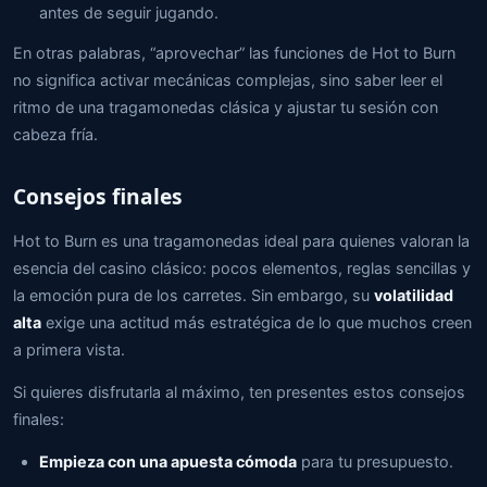
antes de seguir jugando.
En otras palabras, “aprovechar” las funciones de Hot to Burn
no significa activar mecánicas complejas, sino saber leer el
ritmo de una tragamonedas clásica y ajustar tu sesión con
cabeza fría.
Consejos finales
Hot to Burn es una tragamonedas ideal para quienes valoran la
esencia del casino clásico: pocos elementos, reglas sencillas y
la emoción pura de los carretes. Sin embargo, su
volatilidad
alta
exige una actitud más estratégica de lo que muchos creen
a primera vista.
Si quieres disfrutarla al máximo, ten presentes estos consejos
finales:
Empieza con una apuesta cómoda
para tu presupuesto.