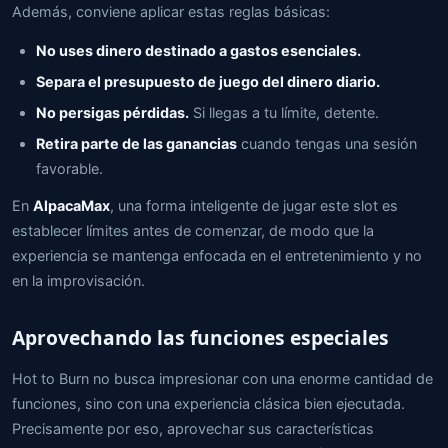
Además, conviene aplicar estas reglas básicas:
No uses dinero destinado a gastos esenciales.
Separa el presupuesto de juego del dinero diario.
No persigas pérdidas.
Si llegas a tu límite, detente.
Retira parte de las ganancias
cuando tengas una sesión
favorable.
En
AlpacaMax
, una forma inteligente de jugar este slot es
establecer límites antes de comenzar, de modo que la
experiencia se mantenga enfocada en el entretenimiento y no
en la improvisación.
Aprovechando las funciones especiales
Hot to Burn no busca impresionar con una enorme cantidad de
funciones, sino con una experiencia clásica bien ejecutada.
Precisamente por eso, aprovechar sus características