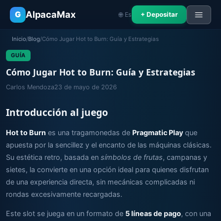
AlpacaMax
G
+ Depositar
🌐 Es
Inicio
/
Blog
/
Cómo Jugar Hot to Burn: Guía y Estrategias
GUÍA
Cómo Jugar Hot to Burn: Guía y Estrategias
Carlos Mendoza
23 de mayo de 2026
Introducción al juego
Hot to Burn
es una tragamonedas de
Pragmatic Play
que
apuesta por la sencillez y el encanto de las máquinas clásicas.
Su estética retro, basada en
símbolos de frutas
, campanas y
sietes, la convierte en una opción ideal para quienes disfrutan
de una experiencia directa, sin mecánicas complicadas ni
rondas excesivamente recargadas.
Este slot se juega en un formato de
5 líneas de pago
, con una