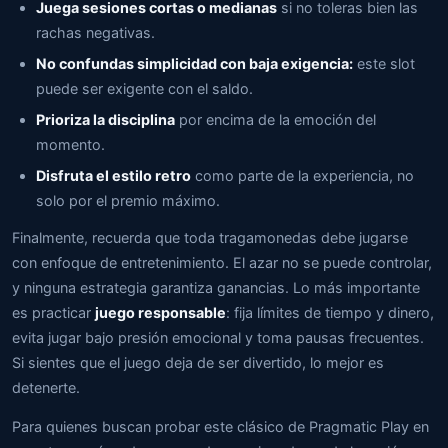
Juega sesiones cortas o medianas
si no toleras bien las
rachas negativas.
No confundas simplicidad con baja exigencia:
este slot
puede ser exigente con el saldo.
Prioriza la disciplina
por encima de la emoción del
momento.
Disfruta el estilo retro
como parte de la experiencia, no
solo por el premio máximo.
Finalmente, recuerda que toda tragamonedas debe jugarse
con enfoque de entretenimiento. El azar no se puede controlar,
y ninguna estrategia garantiza ganancias. Lo más importante
es practicar
juego responsable
: fija límites de tiempo y dinero,
evita jugar bajo presión emocional y toma pausas frecuentes.
Si sientes que el juego deja de ser divertido, lo mejor es
detenerte.
Para quienes buscan probar este clásico de Pragmatic Play en