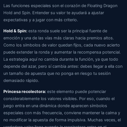
Las funciones especiales son el corazón de Floating Dragon
Hold and Spin. Entender su valor te ayudará a ajustar
expectativas y a jugar con más criterio.
Hold & Spin:
esta ronda suele ser la principal fuente de
emoción y una de las vías más claras hacia premios altos.
Como los símbolos de valor quedan fijos, cada nuevo acierto
puede extender la ronda y aumentar la recompensa potencial.
La estrategia aquí no cambia durante la función, ya que todo
depende del azar, pero sí cambia
antes
: debes llegar a ella con
un tamaño de apuesta que no ponga en riesgo tu sesión
demasiado rápido.
Princesa recolectora:
este elemento puede potenciar
considerablemente los valores visibles. Por eso, cuando el
juego entra en una dinámica donde aparecen símbolos
especiales con más frecuencia, conviene mantener la calma y
no modificar la apuesta de forma impulsiva. Muchas veces, el
verdadero valor llega cuando la recolectora entra en el