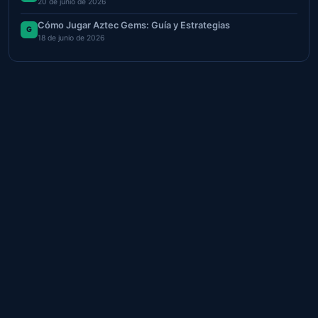
20 de junio de 2026
Cómo Jugar Aztec Gems: Guía y Estrategias
G
18 de junio de 2026