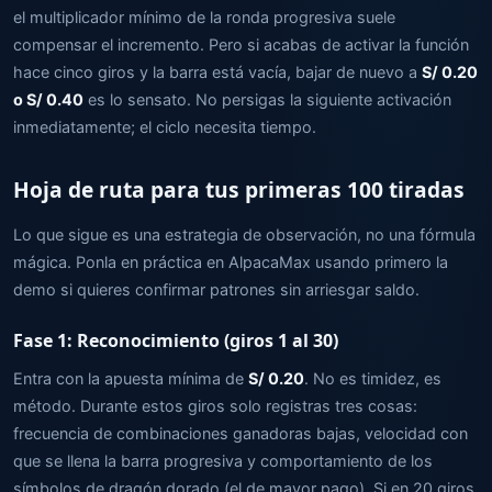
el multiplicador mínimo de la ronda progresiva suele
compensar el incremento. Pero si acabas de activar la función
hace cinco giros y la barra está vacía, bajar de nuevo a
S/ 0.20
o S/ 0.40
es lo sensato. No persigas la siguiente activación
inmediatamente; el ciclo necesita tiempo.
Hoja de ruta para tus primeras 100 tiradas
Lo que sigue es una estrategia de observación, no una fórmula
mágica. Ponla en práctica en AlpacaMax usando primero la
demo si quieres confirmar patrones sin arriesgar saldo.
Fase 1: Reconocimiento (giros 1 al 30)
Entra con la apuesta mínima de
S/ 0.20
. No es timidez, es
método. Durante estos giros solo registras tres cosas:
frecuencia de combinaciones ganadoras bajas, velocidad con
que se llena la barra progresiva y comportamiento de los
símbolos de dragón dorado (el de mayor pago). Si en 20 giros