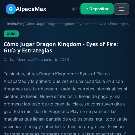
AlpacaMax
G
+ Depositar
🌐 Es
Inicio
/
Blog
/
Cómo Jugar Dragon Kingdom - Eyes of Fire: Guía y Estrategias
GUÍA
Cómo Jugar Dragon Kingdom - Eyes of Fire:
Guía y Estrategias
Carlos Mendoza
17 de junio de 2026
Te sientas, abres Dragon Kingdom — Eyes of Fire en
AlpacaMax y lo primero que ves es una cuadrícula 3x3 con
dragones que te observan. Nada de carretes interminables ni
cientos de líneas. Nueve símbolos, 5 líneas de pago y una
promesa: los tesoros no caen del cielo, se construyen giro a
giro. Este mini slot de Pragmatic Play no se parece a las
máquinas que llenan pantalla de explosiones; aquí todo va de
paciencia, timing y saber leer la función progresiva. Si vienes
de tragamonedas cargadas de bonus, ajusta expectativas. Si