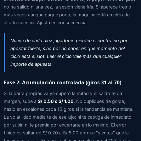
no ha salido ni una vez, la sesión viene fría. Si aparece tres o
más veces aunque pague poco, la máquina está en ciclo de
alta frecuencia. Ajusta en consecuencia.
Nueve de cada diez jugadores pierden el control no por
apostar fuerte, sino por no saber en qué momento del
ciclo está el slot. Leer el ciclo vale más que cualquier
importe de apuesta.
Fase 2: Acumulación controlada (giros 31 al 70)
Si la barra progresiva ya superó la mitad y el saldo te da
margen, sube a
S/ 0.50 o S/ 1.00
. No dupliques de golpe;
hazlo en escalones cada 15 giros si la tendencia se mantiene.
La volatilidad media te da ese lujo: ni te castiga de inmediato
por subir, ni te premia por encerrarte en lo mínimo. El error
típico es saltar de S/ 0.20 a S/ 5.00 porque "sientes" que la
función va a salir. Ese presentimiento sale caro el 70% de las