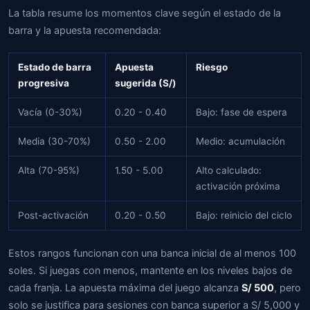
La tabla resume los momentos clave según el estado de la
barra y la apuesta recomendada:
Estado de barra
Apuesta
Riesgo
progresiva
sugerida (S/)
Vacía (0-30%)
0.20 - 0.40
Bajo: fase de espera
Media (30-70%)
0.50 - 2.00
Medio: acumulación
Alta (70-95%)
1.50 - 5.00
Alto calculado:
activación próxima
Post-activación
0.20 - 0.50
Bajo: reinicio del ciclo
Estos rangos funcionan con una banca inicial de al menos 100
soles. Si juegas con menos, mantente en los niveles bajos de
cada franja. La apuesta máxima del juego alcanza
S/ 500
, pero
solo se justifica para sesiones con banca superior a S/ 5,000 y