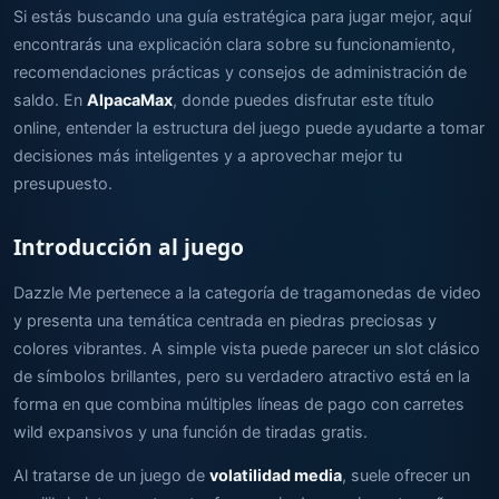
Si estás buscando una guía estratégica para jugar mejor, aquí
encontrarás una explicación clara sobre su funcionamiento,
recomendaciones prácticas y consejos de administración de
saldo. En
AlpacaMax
, donde puedes disfrutar este título
online, entender la estructura del juego puede ayudarte a tomar
decisiones más inteligentes y a aprovechar mejor tu
presupuesto.
Introducción al juego
Dazzle Me pertenece a la categoría de tragamonedas de video
y presenta una temática centrada en piedras preciosas y
colores vibrantes. A simple vista puede parecer un slot clásico
de símbolos brillantes, pero su verdadero atractivo está en la
forma en que combina múltiples líneas de pago con carretes
wild expansivos y una función de tiradas gratis.
Al tratarse de un juego de
volatilidad media
, suele ofrecer un