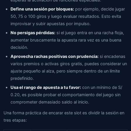
Define una sesión por bloques:
por ejemplo, decide jugar
50, 75 o 100 giros y luego evaluar resultados. Esto evita
improvisar y subir apuestas por impulso.
No persigas pérdidas:
si el juego entra en una racha floja,
aumentar bruscamente la apuesta rara vez es una buena
decisión.
Aprovecha rachas positivas con prudencia:
si encadenas
varios premios o activas giros gratis, puedes considerar un
ajuste pequeño al alza, pero siempre dentro de un límite
predefinido.
Usa el rango de apuesta a tu favor:
con un mínimo de S/
0.20, es posible probar el comportamiento del juego sin
comprometer demasiado saldo al inicio.
Una forma práctica de encarar este slot es dividir la sesión en
tres etapas: