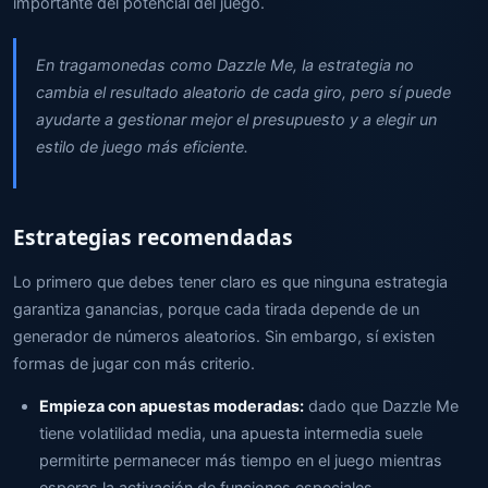
importante del potencial del juego.
En tragamonedas como Dazzle Me, la estrategia no
cambia el resultado aleatorio de cada giro, pero sí puede
ayudarte a gestionar mejor el presupuesto y a elegir un
estilo de juego más eficiente.
Estrategias recomendadas
Lo primero que debes tener claro es que ninguna estrategia
garantiza ganancias, porque cada tirada depende de un
generador de números aleatorios. Sin embargo, sí existen
formas de jugar con más criterio.
Empieza con apuestas moderadas:
dado que Dazzle Me
tiene volatilidad media, una apuesta intermedia suele
permitirte permanecer más tiempo en el juego mientras
esperas la activación de funciones especiales.