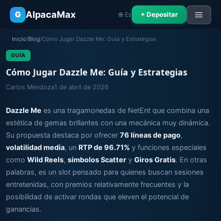
AlpacaMax
G
+ Depositar
🌐 Es
Inicio
/
Blog
/
Cómo Jugar Dazzle Me: Guía y Estrategias
GUÍA
Cómo Jugar Dazzle Me: Guía y Estrategias
Carlos Mendoza
1 de abril de 2026
Dazzle Me
es una tragamonedas de NetEnt que combina una
estética de gemas brillantes con una mecánica muy dinámica.
Su propuesta destaca por ofrecer
76 líneas de pago
,
volatilidad media
, un
RTP de 96.71%
y funciones especiales
como
Wild Reels
,
símbolos Scatter
y
Giros Gratis
. En otras
palabras, es un slot pensado para quienes buscan sesiones
entretenidas, con premios relativamente frecuentes y la
posibilidad de activar rondas que eleven el potencial de
ganancias.