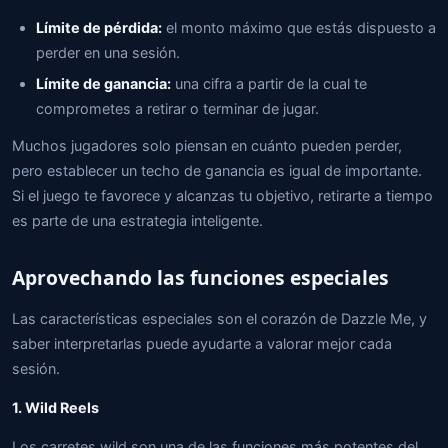
Límite de pérdida:
el monto máximo que estás dispuesto a
perder en una sesión.
Límite de ganancia:
una cifra a partir de la cual te
comprometes a retirar o terminar de jugar.
Muchos jugadores solo piensan en cuánto pueden perder,
pero establecer un techo de ganancia es igual de importante.
Si el juego te favorece y alcanzas tu objetivo, retirarte a tiempo
es parte de una estrategia inteligente.
Aprovechando las funciones especiales
Las características especiales son el corazón de Dazzle Me, y
saber interpretarlas puede ayudarte a valorar mejor cada
sesión.
1. Wild Reels
Los carretes wild son una de las funciones más potentes del