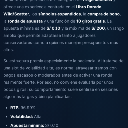
ofrece una experiencia centrada en el
Libro Dorado
Wild/Scatter
, los
símbolos expandidos
, la
compra de bono
,
la
ronda de apuesta
y una función de
10 giros gratis
. La
apuesta mínima es de
S/ 0.10
y la máxima de
S/ 200
, un rango
amplio que permite adaptarse tanto a jugadores
conservadores como a quienes manejan presupuestos más
altos.
Su estructura premia especialmente la paciencia. Al tratarse de
una slot de volatilidad alta, es normal atravesar tramos con
pagos escasos o moderados antes de activar una ronda
realmente fuerte. Por eso, no conviene evaluarla por unos
pocos giros: su comportamiento suele sentirse en sesiones
algo más largas y bien planificadas.
RTP:
96.99%
Volatilidad:
Alta
Apuesta mínima:
S/ 0.10