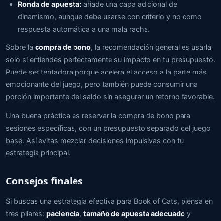
Ronda de apuesta:
añade una capa adicional de
dinamismo, aunque debe usarse con criterio y no como
respuesta automática a una mala racha.
Sobre la
compra de bono
, la recomendación general es usarla
solo si entiendes perfectamente su impacto en tu presupuesto.
Puede ser tentadora porque acelera el acceso a la parte más
emocionante del juego, pero también puede consumir una
porción importante del saldo sin asegurar un retorno favorable.
Una buena práctica es reservar la compra de bono para
sesiones específicas, con un presupuesto separado del juego
base. Así evitas mezclar decisiones impulsivas con tu
estrategia principal.
Consejos finales
Si buscas una estrategia efectiva para Book of Cats, piensa en
tres pilares:
paciencia
,
tamaño de apuesta adecuado
y