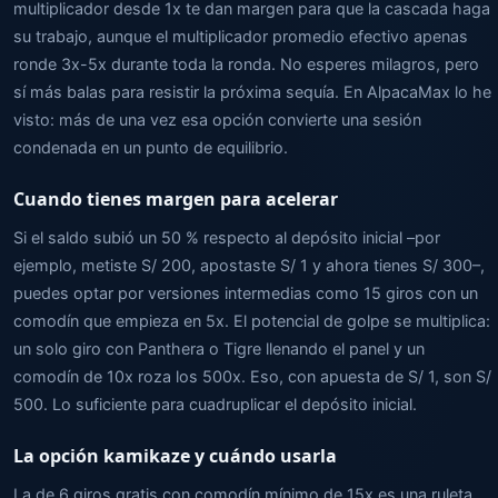
multiplicador desde 1x te dan margen para que la cascada haga
su trabajo, aunque el multiplicador promedio efectivo apenas
ronde 3x-5x durante toda la ronda. No esperes milagros, pero
sí más balas para resistir la próxima sequía. En AlpacaMax lo he
visto: más de una vez esa opción convierte una sesión
condenada en un punto de equilibrio.
Cuando tienes margen para acelerar
Si el saldo subió un 50 % respecto al depósito inicial –por
ejemplo, metiste S/ 200, apostaste S/ 1 y ahora tienes S/ 300–,
puedes optar por versiones intermedias como 15 giros con un
comodín que empieza en 5x. El potencial de golpe se multiplica:
un solo giro con Panthera o Tigre llenando el panel y un
comodín de 10x roza los 500x. Eso, con apuesta de S/ 1, son S/
500. Lo suficiente para cuadruplicar el depósito inicial.
La opción kamikaze y cuándo usarla
La de 6 giros gratis con comodín mínimo de 15x es una ruleta