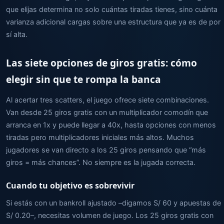
que elijas determina no solo cuántas tiradas tienes, sino cuánta
varianza adicional cargas sobre una estructura que ya es de por
sí alta.
Las siete opciones de giros gratis: cómo
elegir sin que te rompa la banca
Al acertar tres scatters, el juego ofrece siete combinaciones.
Van desde 25 giros gratis con un multiplicador comodín que
arranca en 1x y puede llegar a 40x, hasta opciones con menos
tiradas pero multiplicadores iniciales más altos. Muchos
jugadores se van directo a los 25 giros pensando que “más
giros = más chances”. No siempre es la jugada correcta.
Cuando tu objetivo es sobrevivir
Si estás con un bankroll ajustado –digamos S/ 60 y apuestas de
S/ 0.20–, necesitas volumen de juego. Los 25 giros gratis con