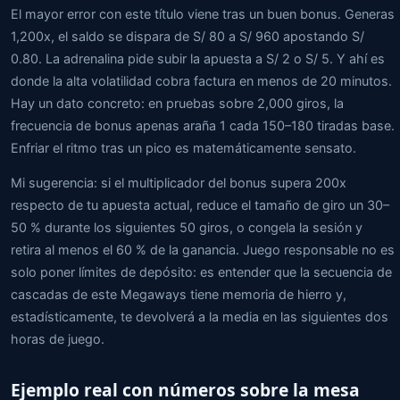
El mayor error con este título viene tras un buen bonus. Generas
1,200x, el saldo se dispara de S/ 80 a S/ 960 apostando S/
0.80. La adrenalina pide subir la apuesta a S/ 2 o S/ 5. Y ahí es
donde la alta volatilidad cobra factura en menos de 20 minutos.
Hay un dato concreto: en pruebas sobre 2,000 giros, la
frecuencia de bonus apenas araña 1 cada 150–180 tiradas base.
Enfriar el ritmo tras un pico es matemáticamente sensato.
Mi sugerencia: si el multiplicador del bonus supera 200x
respecto de tu apuesta actual, reduce el tamaño de giro un 30–
50 % durante los siguientes 50 giros, o congela la sesión y
retira al menos el 60 % de la ganancia. Juego responsable no es
solo poner límites de depósito: es entender que la secuencia de
cascadas de este Megaways tiene memoria de hierro y,
estadísticamente, te devolverá a la media en las siguientes dos
horas de juego.
Ejemplo real con números sobre la mesa