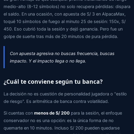
medio-alto (8-12 símbolos) no solo recupera pérdidas: dispara
el saldo. En una ocasión, con apuesta de S/ 3 en AlpacaMax,
toqué 10 símbolos de fuego al minuto 25 de sesión: 150x, S/
450. Eso cubrió toda la sesión y dejó ganancia. Pero fue un
golpe de suerte tras más de 20 minutos de pura pérdida.
Con apuesta agresiva no buscas frecuencia, buscas
impacto. Y el impacto llega o no llega.
¿Cuál te conviene según tu banca?
La decisión no es cuestión de personalidad jugadora o "estilo
de riesgo". Es aritmética de banca contra volatilidad.
Si cuentas con
menos de S/ 200
para la sesión, el enfoque
conservador no es una opción: es la única forma de no
quemarte en 10 minutos. Incluso S/ 200 pueden quedarse