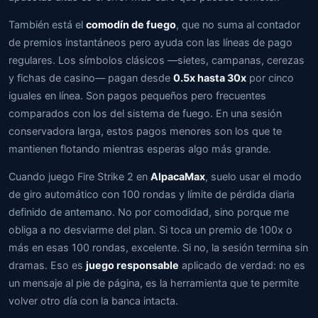
También está el
comodín de fuego
, que no suma al contador
de premios instantáneos pero ayuda con las líneas de pago
regulares. Los símbolos clásicos —sietes, campanas, cerezas
y fichas de casino— pagan desde
0.5x hasta 30x
por cinco
iguales en línea. Son pagos pequeños pero frecuentes
comparados con los del sistema de fuego. En una sesión
conservadora larga, estos pagos menores son los que te
mantienen flotando mientras esperas algo más grande.
Cuando juego Fire Strike 2 en
AlpacaMax
, suelo usar el modo
de giro automático con 100 rondas y límite de pérdida diaria
definido de antemano. No por comodidad, sino porque me
obliga a no desviarme del plan. Si toca un premio de 100x o
más en esas 100 rondas, excelente. Si no, la sesión termina sin
dramas. Eso es
juego responsable
aplicado de verdad: no es
un mensaje al pie de página, es la herramienta que te permite
volver otro día con la banca intacta.