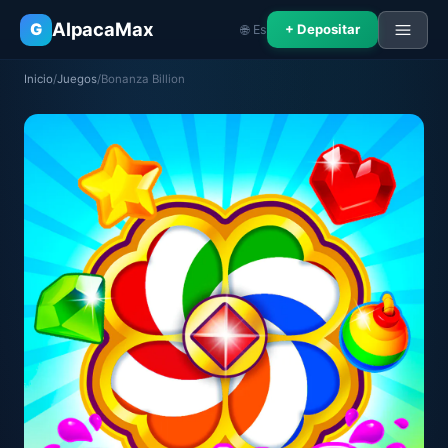
AlpacaMax
G
+ Depositar
🌐 Es
Inicio
/
Juegos
/
Bonanza Billion