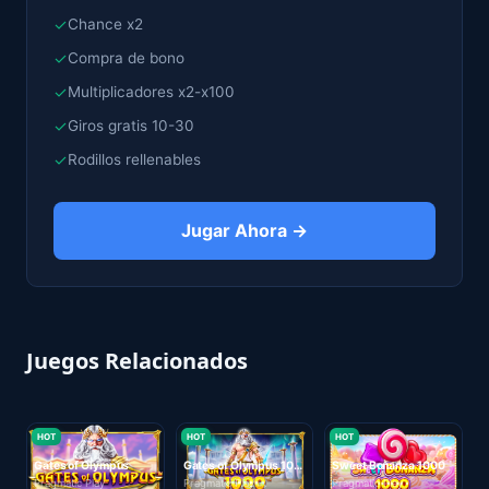
✓
Chance x2
✓
Compra de bono
✓
Multiplicadores x2-x100
✓
Giros gratis 10-30
✓
Rodillos rellenables
Jugar Ahora →
Juegos Relacionados
HOT
HOT
HOT
Gates of Olympus
Gates of Olympus 1000
Sweet Bonanza 1000
Pragmatic Play
Pragmatic Play
Pragmatic Play