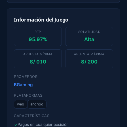
Información del Juego
RTP
VOLATILIDAD
95.97%
Alta
APUESTA MÍNIMA
APUESTA MÁXIMA
S/ 0.10
S/ 200
PROVEEDOR
BGaming
PLATAFORMAS
web
android
CARACTERÍSTICAS
✓
Pagos en cualquier posición