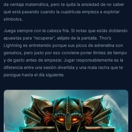
da ventaja matemática, pero te quita la ansiedad de no saber
qué está pasando cuando la cuadrícula empieza a explotar
símbolos.
Juega siempre con la cabeza fría. Si notas que estás doblando
apuestas para “recuperar”, aléjate de la pantalla. Thor’s
Lightning es entretenido porque sus picos de adrenalina son
genuinos, pero justo por eso conviene poner límites de tiempo
y de gasto antes de empezar. Jugar responsablemente es la
diferencia entre una sesión divertida y una mala racha que te
persigue hasta el día siguiente.