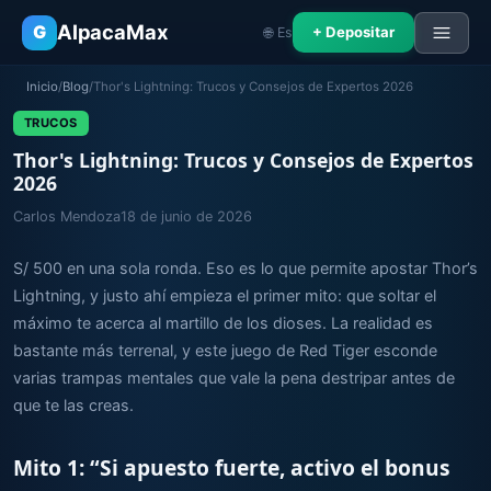
AlpacaMax
G
+ Depositar
🌐 Es
Inicio
/
Blog
/
Thor's Lightning: Trucos y Consejos de Expertos 2026
TRUCOS
Thor's Lightning: Trucos y Consejos de Expertos
2026
Carlos Mendoza
18 de junio de 2026
S/ 500 en una sola ronda. Eso es lo que permite apostar Thor’s
Lightning, y justo ahí empieza el primer mito: que soltar el
máximo te acerca al martillo de los dioses. La realidad es
bastante más terrenal, y este juego de Red Tiger esconde
varias trampas mentales que vale la pena destripar antes de
que te las creas.
Mito 1: “Si apuesto fuerte, activo el bonus