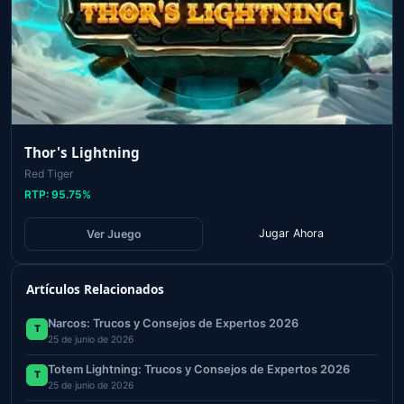
Thor's Lightning
Red Tiger
RTP:
95.75
%
Jugar Ahora
Ver Juego
Artículos Relacionados
Narcos: Trucos y Consejos de Expertos 2026
T
25 de junio de 2026
Totem Lightning: Trucos y Consejos de Expertos 2026
T
25 de junio de 2026