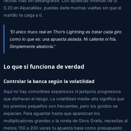
rachas frías sin desangrarse. Con apuestas mínimas de S/
0.20 en AlpacaMax, puedes darle muchas vueltas sin que el
martillo te caiga a ti.
“El único truco real en Thor’s Lightning es tratar cada giro
como lo que es: una apuesta aislada. Ni caliente ni fría.
Simplemente aleatoria.”
Lo que sí funciona de verdad
Controlar la banca según la volatilidad
Aquí no hay comodines expansivos ni jackpots progresivos
que disfracen el riesgo. La volatilidad media-alta significa que
los premios pequeños son frecuentes, pero los gordos se
espacian. Para aguantar hasta que aparezcan los
multiplicadores grandes o la ronda de Giros Gratis, necesitas al
menos 150 a 200 veces tu apuesta base como presupuesto