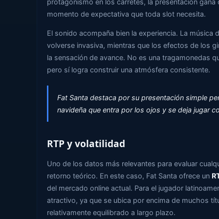
protagonismo en los carretes, la presentación gan
momento de expectativa que toda slot necesita.
El sonido acompaña bien la experiencia. La música d
volverse invasiva, mientras que los efectos de los g
la sensación de avance. No es una tragamonedas qu
pero sí logra construir una atmósfera consistente.
Fat Santa destaca por su presentación simple p
navideña que entra por los ojos y se deja jugar co
RTP y volatilidad
Uno de los datos más relevantes para evaluar cualq
retorno teórico. En este caso, Fat Santa ofrece un
R
del mercado online actual. Para el jugador latinoame
atractivo, ya que se ubica por encima de muchos tí
relativamente equilibrado a largo plazo.