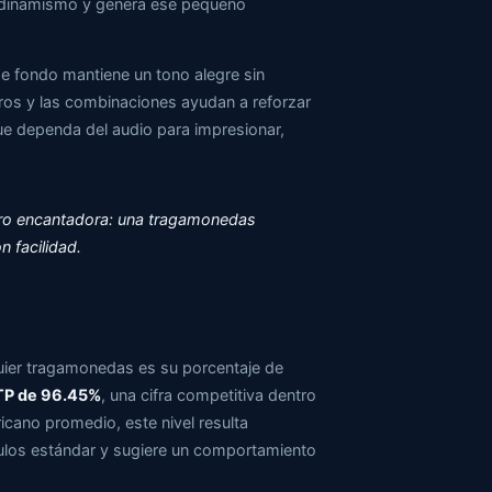
a dinamismo y genera ese pequeño
e fondo mantiene un tono alegre sin
iros y las combinaciones ayudan a reforzar
e dependa del audio para impresionar,
ero encantadora: una tragamonedas
n facilidad.
uier tragamonedas es su porcentaje de
TP de 96.45%
, una cifra competitiva dentro
ricano promedio, este nivel resulta
tulos estándar y sugiere un comportamiento