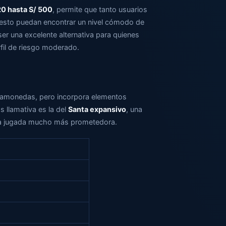
20 hasta S/ 500
, permite que tanto usuarios
sto puedan encontrar un nivel cómodo de
er una excelente alternativa para quienes
fil de riesgo moderado.
agamonedas, pero incorpora elementos
 llamativa es la del
Santa expansivo
, una
na jugada mucho más prometedora.