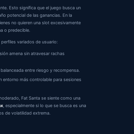
te. Esto significa que el juego busca un
ño potencial de las ganancias. En la
uienes no quieren una slot excesivamente
a o predecible.
 perfiles variados de usuario:
sión amena sin atravesar rachas
 balanceada entre riesgo y recompensa.
 entorno más controlable para sesiones
 moderado, Fat Santa se siente como una
ax
, especialmente si lo que se busca es una
os de volatilidad extrema.