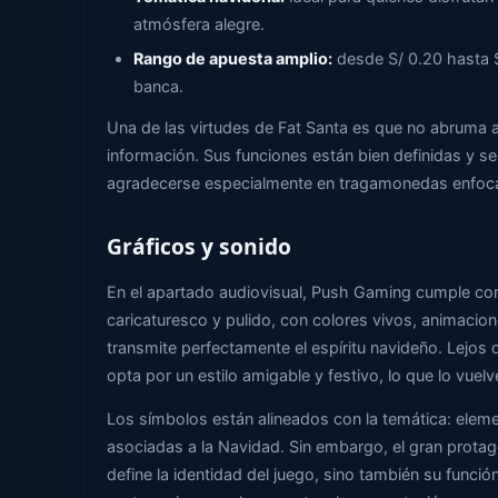
atmósfera alegre.
Rango de apuesta amplio:
desde S/ 0.20 hasta S
banca.
Una de las virtudes de Fat Santa es que no abruma
información. Sus funciones están bien definidas y se
agradecerse especialmente en tragamonedas enfocad
Gráficos y sonido
En el apartado audiovisual, Push Gaming cumple con
caricaturesco y pulido, con colores vivos, animacio
transmite perfectamente el espíritu navideño. Lejos d
opta por un estilo amigable y festivo, lo que lo vuelv
Los símbolos están alineados con la temática: elemen
asociadas a la Navidad. Sin embargo, el gran protag
define la identidad del juego, sino también su funci