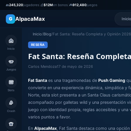
👥
💰
🎮
245,320
jugadores
|
$
12
M
en bonos
|
912,480
juegos
AlpacaMax
G
Inici
Inicio
/
Blog
/
Fat Santa: Reseña Completa y Opinión 2026
RESEÑA
Inicio
Fat Santa: Reseña Completa
Carlos Mendoza
17 de mayo de 2026
Juegos
Fat Santa
es una tragamonedas de
Push Gaming
qu
7
7
7
convierte en una experiencia dinámica, simpática y fá
Slots
Norte, esta slot presenta a un Santa Claus carismát
acompañado por galletas wild y una presentación vi
juego con identidad propia, reglas accesibles y una v
Crash
varios puntos a favor.
En
AlpacaMax
, Fat Santa destaca como una opción 