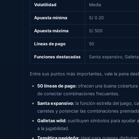
Volatilidad
Media
Apuesta mínima
S/ 0.20
Apuesta máxima
S/ 500
Líneas de pago
50
Funciones destacadas
Santa expansivo, Galleta
Entre sus puntos más importantes, vale la pena dest
50 líneas de pago:
ofrecen una buena cobertura 
de conectar combinaciones frecuentes.
Santa expansivo:
la función estrella del juego,
carretes y potenciar las combinaciones premiad
Galletas wild:
sustituyen símbolos para ayudar 
a la jugabilidad.
Temática navideña:
ideal para quienes disfrutan 