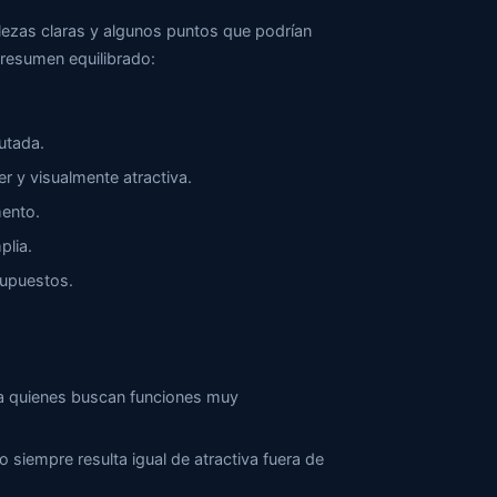
lezas claras y algunos puntos que podrían
 resumen equilibrado:
utada.
er y visualmente atractiva.
ento.
plia.
supuestos.
ra quienes buscan funciones muy
 siempre resulta igual de atractiva fuera de